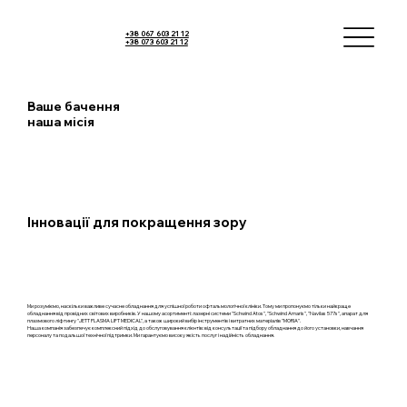
+38 067 603 21 12
+38 073 603 21 12
Ваше бачення
наша місія
Інновації для покращення зору
Ми розуміємо, наскільки важливе сучасне обладнання для успішної роботи офтальмологічної клініки. Тому ми пропонуємо тільки найкраще
обладнання від провідних світових виробників. У нашому асортименті: лазерні системи "Schwind Atos", "Schwind Amaris", "Navilas 577s", апарат для
плазмового ліфтингу "JETT PLASMA LIFT MEDICAL", а також широкий вибір інструментів і витратних матеріалів "MORIA".
Наша компанія забезпечує комплексний підхід до обслуговування клієнтів: від консультації та підбору обладнання до його установки, навчання
персоналу та подальшої технічної підтримки. Ми гарантуємо високу якість послуг і надійність обладнання.